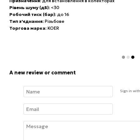
Призначення
: для встановлення в колекторах
Рівень шуму (дБ)
: <30
Робочий тиск (бар)
: до 16
Тип з'єднання
: Різьбове
Торгова марка
: KOER
A new review or comment
Sign in wit