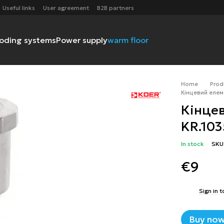
Useful links
User agreement
B2B partners
ooding systems
Power supply
warm floor
Home
Prod
Кінцевий елем
Кінцев
KR.103
In stock
SKU
€9
%
Sign in
t
Buy no