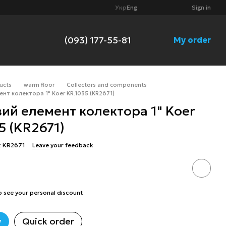
Укр
Eng
Sign in
(093) 177-55-81
My order
ucts
warm floor
Collectors and components
ент колектора 1" Koer KR.1035 (KR2671)
ий елемент колектора 1" Koer
5 (KR2671)
: KR2671
Leave your feedback
o see your personal discount
w
Quick order