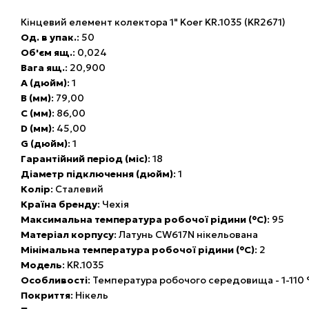
Кінцевий елемент колектора 1" Koer KR.1035 (KR2671)
Од. в упак.
: 50
Об'єм ящ.
: 0,024
Вага ящ.
: 20,900
A (дюйм)
: 1
B (мм)
: 79,00
C (мм)
: 86,00
D (мм)
: 45,00
G (дюйм)
: 1
Гарантійний період (міс)
: 18
Діаметр підключення (дюйм)
: 1
Колір
: Сталевий
Країна бренду
: Чехія
Максимальна температура робочої рідини (°C)
: 95
Матеріал корпусу
: Латунь CW617N нікельована
Мінімальна температура робочої рідини (°C)
: 2
Модель
: KR.1035
Особливості
: Температура робочого середовища - 1-110 ° 
Покриття
: Нікель