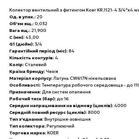
Колектор вентильний з фитингом Koer KR.1121-4 3/4"x4 w
Од. в упак.
: 20
Об'єм ящ.
: 0,032
Вага ящ.
: 21,900
C (мм)
: 45,00
G1 (дюйм)
: 3/4
Гарантійний період (міс)
: 84
Кількість контурів
: 4
Колір
: Сталевий
Країна бренду
: Чехія
Матеріал корпусу
: Латунь CW617N нікельована
Особливості
: Температура робочого середовища - до 11
Призначення
: Для систем опалення
Робочий тиск (бар)
: до 16
Середнє напрацювання на відмову (циклів)
: 4000
Середній повний ресурс (циклів)
: 8000
Тип з'єднання
: Внутрішня-зовнішня
Тип колектора
: Регулюючий
Торгова марка
: KOER