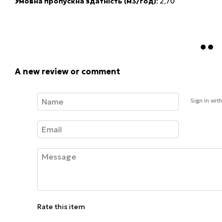
Умовна пропускна здатність (м3/год)
: 2,70
A new review or comment
Sign in wit
Rate this item