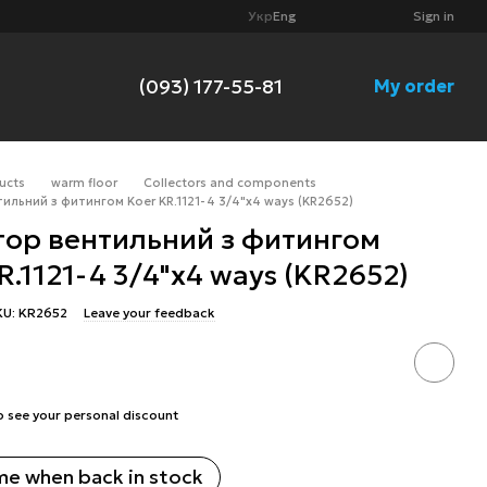
Укр
Eng
Sign in
(093) 177-55-81
My order
ucts
warm floor
Collectors and components
ильний з фитингом Koer KR.1121-4 3/4"x4 ways (KR2652)
тор вентильний з фитингом
R.1121-4 3/4"x4 ways (KR2652)
KU: KR2652
Leave your feedback
o see your personal discount
me when back in stock