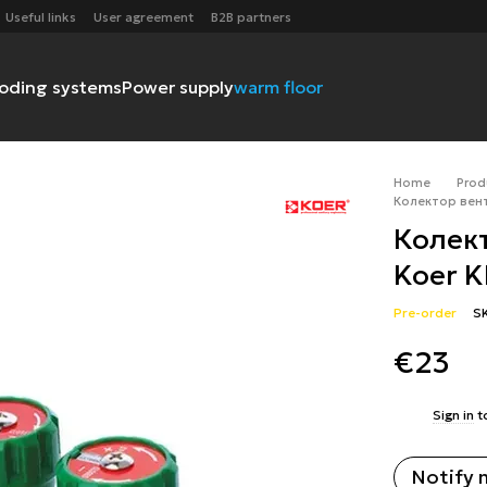
Useful links
User agreement
B2B partners
ooding systems
Power supply
warm floor
Home
Prod
Колектор вент
Колек
Koer K
Pre-order
S
€23
%
Sign in
t
Notify 