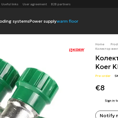
Useful links
User agreement
B2B partners
ooding systems
Power supply
warm floor
Home
Prod
Колектор вент
Колек
Koer K
Pre-order
S
€8
%
Sign in
t
Notify 