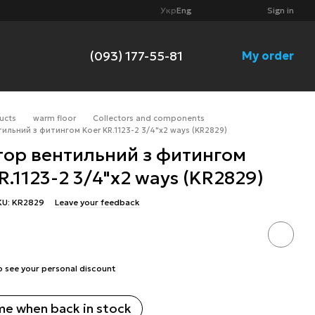
Укр
Eng
Sign in
(093) 177-55-81
My order
ucts
warm floor
Collectors and components
ильний з фитингом Koer KR.1123-2 3/4"x2 ways (KR2829)
тор вентильний з фитингом
R.1123-2 3/4"x2 ways (KR2829)
KU: KR2829
Leave your feedback
o see your personal discount
me when back in stock