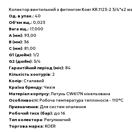
Колектор вентильний з фитингом Koer KR.1123-2 3/4"x2 wa
Од. в упак.
: 40
Об'єм ящ.
: 0,023
Вага ящ.
: 17,000
A (мм)
: 93,00
B (мм)
: 36
C (мм)
: 81,00
G1 (дюйм)
: 1/2
G2 (дюйм)
: 3/4
Гарантійний період (міс)
: 84
Кількість контурів
: 2
Колір
: Сталевий
Країна бренду
: Чехія
Матеріал корпусу
: Латунь CW617N нікельована
Особливості
: Робоча температура теплоносія - 110°С
Призначення
: Для систем опалення
Робочий тиск (бар)
: до 16
Тип колектора
: Регулюючий
Торгова марка
: KOER