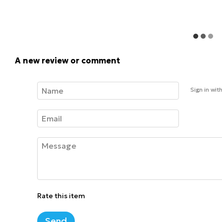
A new review or comment
Sign in wit
Rate this item
Send