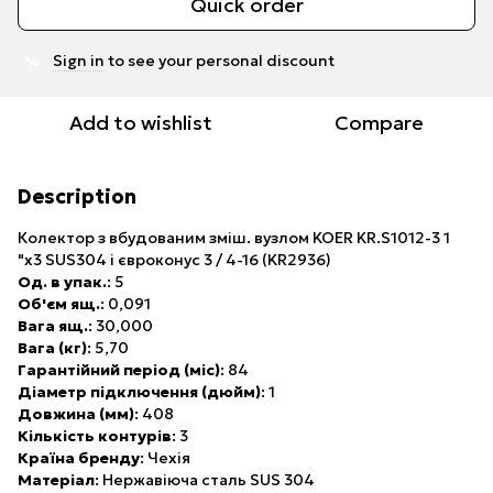
Quick order
Sign in
to see your personal discount
%
Add to wishlist
Compare
Description
Колектор з вбудованим зміш. вузлом KOER KR.S1012-3 1
"х3 SUS304 і євроконус 3 / 4-16 (KR2936)
Од. в упак.
: 5
Об'єм ящ.
: 0,091
Вага ящ.
: 30,000
Вага (кг)
: 5,70
Гарантійний період (міс)
: 84
Діаметр підключення (дюйм)
: 1
Довжина (мм)
: 408
Кількість контурів
: 3
Країна бренду
: Чехія
Матеріал
: Нержавіюча сталь SUS 304