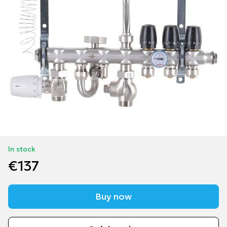
In stock
€137
Buy now