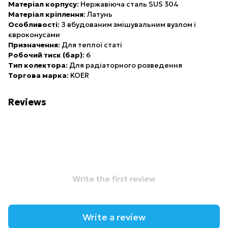
Матеріал корпусу
: Нержавіюча сталь SUS 304
Матеріал кріплення
: Латунь
Особливості
: З вбудованим змішувальним вузлом і
євроконусами
Призначення
: Для теплої статі
Робочий тиск (бар)
: 6
Тип колектора
: Для радіаторного розведення
Торгова марка
: KOER
Reviews
Write the first review
Write a review