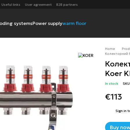
Useful links
User agreement
B2B partners
ooding systems
Power supply
warm floor
Home
Prod
Колекторний б
Колек
Koer K
In stock
SKU
€113
%
Sign in
t
Buy no