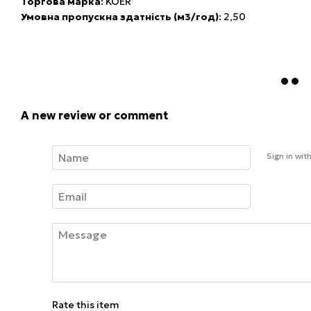
Торгова марка
: KOER
Умовна пропускна здатність (м3/год)
: 2,50
A new review or comment
Sign in wit
Rate this item