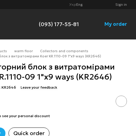
Укр
Eng
Sign in
(093) 177-55-81
My order
ucts
warm floor
Collectors and components
лок з витратомірами Koer KR.1110-09 1"x9 ways (KR2646)
торний блок з витратомірами
R.1110-09 1"x9 ways (KR2646)
: KR2646
Leave your feedback
o see your personal discount
w
Quick order