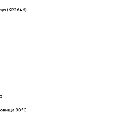
ays (KR2646)
50
довища 90°С