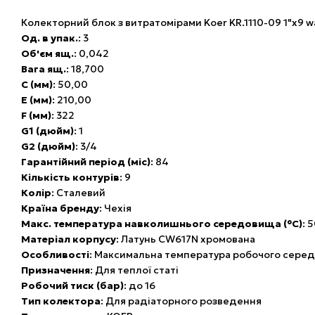
Колекторний блок з витратомірами Koer KR.1110-09 1"x9 w
Од. в упак.
: 3
Об'єм ящ.
: 0,042
Вага ящ.
: 18,700
C (мм)
: 50,00
E (мм)
: 210,00
F (мм)
: 322
G1 (дюйм)
: 1
G2 (дюйм)
: 3/4
Гарантійний період (міс)
: 84
Кількість контурів
: 9
Колір
: Сталевий
Країна бренду
: Чехія
Макс. температура навколишнього середовища (°C)
: 
Матеріал корпусу
: Латунь CW617N хромована
Особливості
: Максимальна температура робочого сере
Призначення
: Для теплої статі
Робочий тиск (бар)
: до 16
Тип колектора
: Для радіаторного розведення