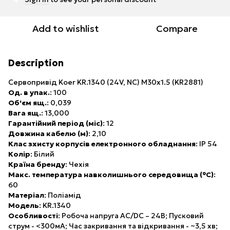
Add to wishlist
Compare
Description
Сервопривід Koer KR.1340 (24V, NC) M30x1.5 (KR2881)
Од. в упак.
: 100
Об'єм ящ.
: 0,039
Вага ящ.
: 13,000
Гарантійний період (міс)
: 12
Довжина кабелю (м)
: 2,10
Клас зхисту корпусів електронного обладнання
: IP 54
Колір
: Білий
Країна бренду
: Чехія
Макс. температура навколишнього середовища (°C)
:
60
Матеріал
: Поліамід
Модель
: KR.1340
Особливості
: Робоча напруга AC/DC – 24В; Пусковий
струм - <300мА; Час закривання та відкривання - ~3,5 хв;