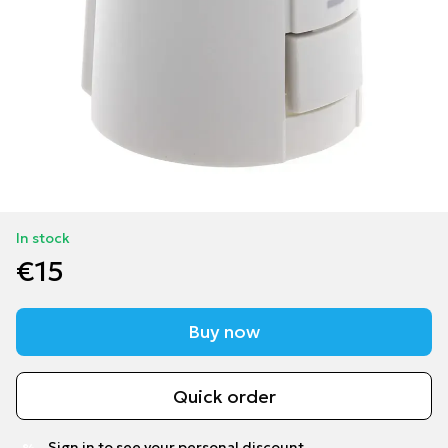
In stock
€15
Buy now
Quick order
Sign in
to see your personal discount
%