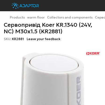
Products
warm floor
Collectors and components
Серво
Сервопривід Koer KR.1340 (24V,
NC) M30x1.5 (KR2881)
SKU:
KR2881
Leave your feedback