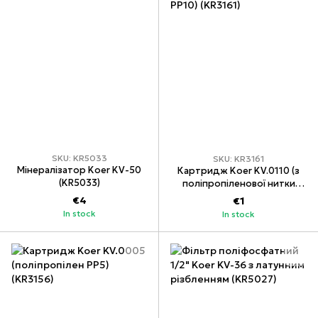
SKU: KR5033
SKU: KR3161
Мінералізатор Koer KV-50
Картридж Koer KV.0110 (з
(KR5033)
поліпропіленової нитки
PP10) (KR3161)
€4
€1
In stock
In stock