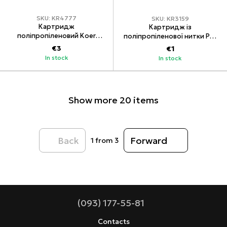
SKU: KR4777
SKU: KR3159
Картридж
Картридж із
поліпропіленовий Koer
поліпропіленової нитки PP1
KV.4105 PP5 4,5"x10"
KOER KV.0101 (KR3159)
€3
€1
(KR4777)
In stock
In stock
Show more 20 items
Back
Forward
1
from 3
(093) 177-55-81
Contacts