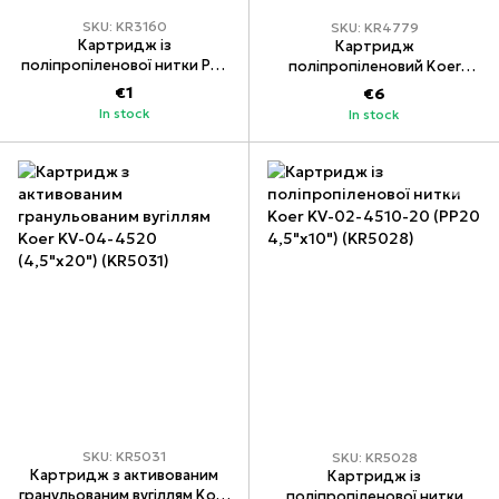
SKU: KR3160
SKU: KR4779
Картридж із
Картридж
поліпропіленової нитки PP5
поліпропіленовий Koer
Koer KV.0105 (KR3160)
KV.4220 PP20 4,5"x20"
€1
€6
(KR4779)
In stock
In stock
SKU: KR5031
SKU: KR5028
Картридж з активованим
Картридж із
гранульованим вугіллям Koer
поліпропіленової нитки