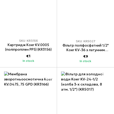
SKU: KR3156
SKU: KR5027
Картридж Koer KV.0005
Фільтр поліфосфатний 1/2"
(поліпропілен PP5) (KR3156)
Koer KV-36 з латунним
різбленням (KR5027)
€1
€9
In stock
In stock