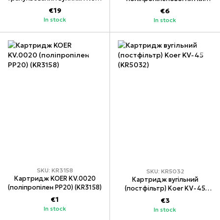
KV-04-4520 (4,5"x20")
Koer KV-02-4510-20 (PP20
€19
€6
(KR5031)
4,5"x10") (KR5028)
In stock
In stock
SKU: KR3158
SKU: KR5032
Картридж KOER KV.0020
Картридж вугільний
(поліпропілен PP20) (KR3158)
(постфільтр) Koer KV-45
(KR5032)
€1
€3
In stock
In stock