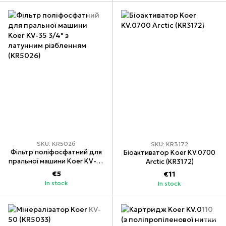
SKU: KR5026
SKU: KR3172
Фільтр поліфосфатний для
Біоактиватор Koer KV.0700
пральної машини Koer KV-35
Arctic (KR3172)
3/4" з латунним різбленням
€5
€11
(KR5026)
In stock
In stock