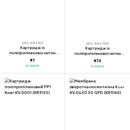
SKU: KR3162
SKU: KR4780
Картридж із
Картридж із
поліпропіленової нитки
поліпропіленової нитки
PP20 Koer KV.0120 (KR3162)
Koer KV.5220 PP20 4,5"x20"
€1
€13
(KR4780)
In stock
In stock