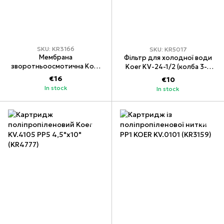
SKU: KR3166
SKU: KR5017
Мембрана
Фільтр для холодної води
зворотньоосмотична Koer
Koer KV-24-1/2 (колба 3-х
KV.0475, 75 GPD (KR3166)
складова, 8 атм. 1/2")
€16
€10
(KR5017)
In stock
In stock