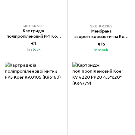
SKU: KR3155
SKU: KR3165
Картридж
Мембрана
поліпропіленовий PP1 Koer
зворотньоосмотична Koer
KV.0001 (KR3155)
KV.0450 50 GPD (KR3165)
€1
€15
In stock
In stock