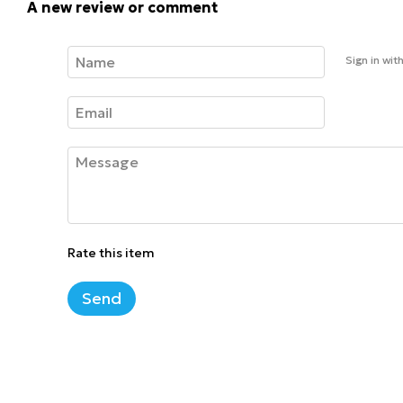
A new review or comment
Sign in wit
Rate this item
Send