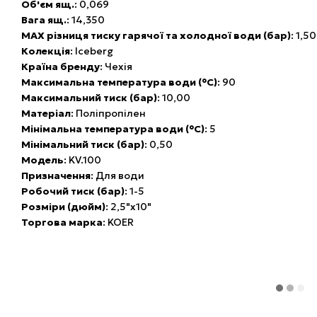
Об'єм ящ.
: 0,069
Вага ящ.
: 14,350
MAX різниця тиску гарячої та холодної води (бар)
: 1,50
Колекція
: Iceberg
Країна бренду
: Чехія
Максимальна температура води (°C)
: 90
Максимальний тиск (бар)
: 10,00
Матеріал
: Поліпропілен
Мінімальна температура води (°C)
: 5
Мінімальний тиск (бар)
: 0,50
Модель
: KV.100
Призначення
: Для води
Робочий тиск (бар)
: 1-5
Розміри (дюйм)
: 2,5"х10"
Торгова марка
: KOER