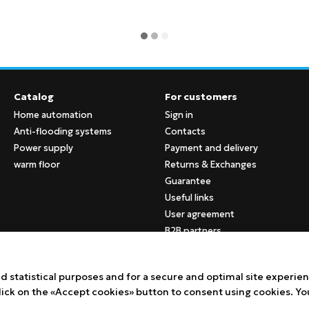
Catalog
For customers
Home automation
Sign in
Anti-flooding systems
Contacts
Power supply
Payment and delivery
warm floor
Returns & Exchanges
Guarantee
Useful links
User agreement
B2B partners
Stay connected
d statistical purposes and for a secure and optimal site experie
Click on the «Accept cookies» button to consent using cookies. Yo