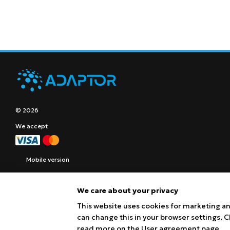
© 2026
We accept
Mobile version
We care about your privacy
This website uses cookies for marketing an
can change this in your browser settings. 
read more on the
User agreement page
.