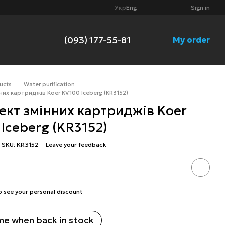
Укр
Eng
Sign in
(093) 177-55-81
My order
ucts
Water purification
их картриджів Koer KV.100 Iceberg (KR3152)
ект змінних картриджів Koer
 Iceberg (KR3152)
SKU: KR3152
Leave your feedback
o see your personal discount
me when back in stock