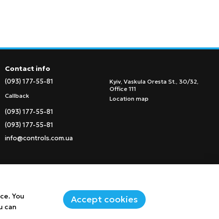
Contact info
(093) 177-55-81
Kyiv, Vaskula Oresta St., 30/32,
Office 111
Callback
Location map
(093) 177-55-81
(093) 177-55-81
info@controls.com.ua
nce. You
Accept cookies
u can