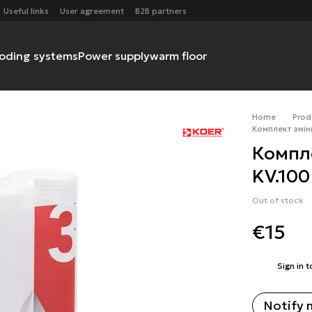
Useful links
User agreement
B2B partners
ooding systems
Power supply
warm floor
Home
Prod
Комплект змінн
Компл
KV.100
Out of stock
€15
%
Sign in
t
Notify 