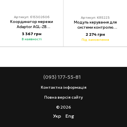
Артикул: 615302606
Артикул: KR5223
Координатор мережи
Модуль керування для
Adaptor AGL-ZB
системи контролю
(Tuya/ZigBee)
протікання води Koer
3 367 грн
2 274 грн
KR.1501-2 (KR5223)
В наявності
Під замовлення
(093) 177-55-81
Контактна інформація
Повна версія сайту
© 2026
Укр
Eng