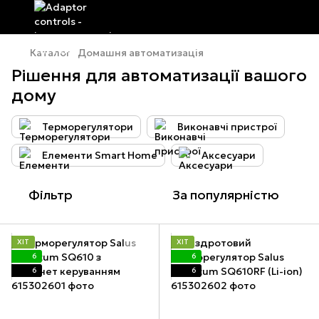
Каталог
Домашня автоматизація
Рішення для автоматизації вашого
дому
Терморегулятори
Виконавчі пристрої
Елементи Smart Home
Аксесуари
Фільтр
За популярністю
ХІТ
ХІТ
6
6
6
6