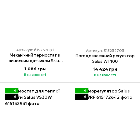
Артикул: 615232891
Артикул: 515232703
Механічний термостат з
Погодозалежний регулятор
виносним датчиком Salus
Salus WT100
AT10F
1 086 грн
14 424 грн
В наявності
В наявності
6
6
6
6