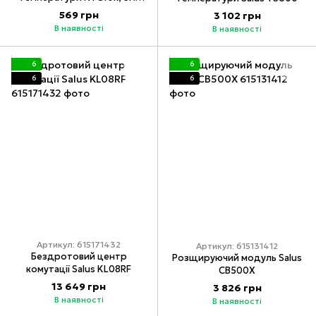
Salus FS300
569 грн
3 102 грн
В наявності
В наявності
6
6
6
6
Артикул: 615171432
Артикул: 615131412
Бездротовий центр
Розщируючий модуль Salus
комутації Salus KL08RF
CB500X
13 649 грн
3 826 грн
В наявності
В наявності