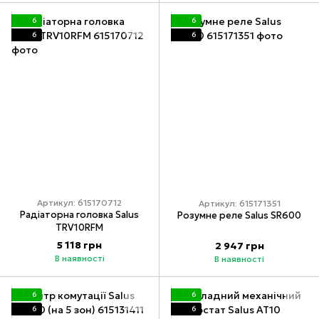
6
6
6
6
Артикул: 615170712
Артикул: 615171351
Радіаторна головка Salus
Розумне реле Salus SR600
TRV10RFM
5 118 грн
2 947 грн
В наявності
В наявності
6
6
6
6