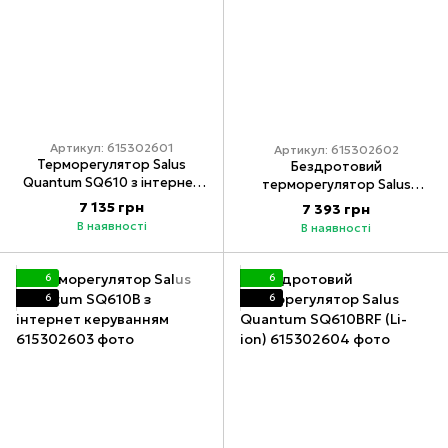
Артикул: 615302601
Артикул: 615302602
Терморегулятор Salus
Бездротовий
Quantum SQ610 з інтернет
терморегулятор Salus
керуванням
Quantum SQ610RF (Li-ion)
7 135 грн
7 393 грн
В наявності
В наявності
6
6
6
6