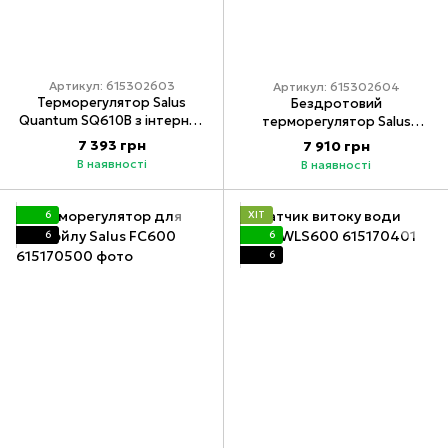
Артикул: 615302603
Артикул: 615302604
Терморегулятор Salus
Бездротовий
Quantum SQ610B з інтернет
терморегулятор Salus
керуванням
Quantum SQ610BRF (Li-ion)
7 393 грн
7 910 грн
В наявності
В наявності
6
ХІТ
6
6
6