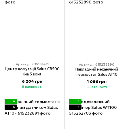
Артикул: 615131411
Артикул: 615232890
Центр комутації Salus CB500
Накладний механічний
(на 5 зон)
термостат Salus AT10
6 204 грн
1 086 грн
В наявності
В наявності
6
6
6
6