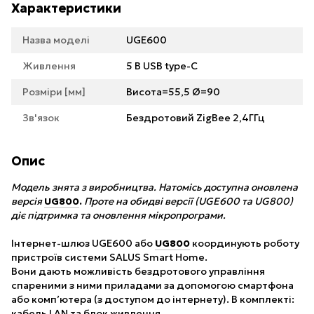
Характеристики
Назва моделі
UGE600
Живлення
5 В USB type-C
Розміри [мм]
Висота=55,5 Ø=90
Зв'язок
Бездротовий ZigBee 2,4ГГц
Опис
Модель знята з виробництва. Натомісь доступна оновлена
версія
UG800
.
Проте на обидві версії (UGE600 та UG800)
діє підтримка та оновлення мікропрограми.
Інтернет-шлюз UGE600 або
UG800
координують роботу
пристроїв системи SALUS Smart Home.
Вони дають можливість бездротового управління
спареними з ними приладами за допомогою смартфона
або комп’ютера (з доступом до інтернету). В комплекті:
кабель LAN та блок живлення.