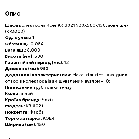
Опис
Шафа колекторна Koer KR.8021 930x580x150, зовнішня
(KR3202)
Од. в упак.
: 1
Об'єм ящ.
: 0,084
Вага ящ.
: 8,000
Висота (мм)
: 580
Гарантійний період (міс)
: 12
Довжина (мм)
: 930
Додаткові характеристики
: Макс. кількість вихідних
отворів колектора із змішувальним вузлом - 10;
Підведення труб тільки знизу
Колір
: Білий
Країна бренду
: Чехія
Модель
: KR.8021
Покриття
: Фарба
Торгова марка
: KOER
Ширина (мм)
: 150