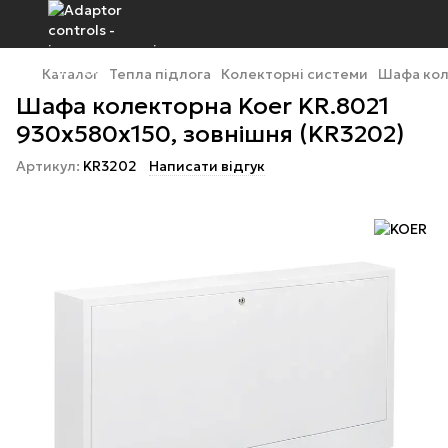
Каталог
Тепла підлога
Колекторні системи
Шафа кол
Шафа колекторна Koer KR.8021
930x580x150, зовнішня (KR3202)
Артикул:
KR3202
Написати відгук