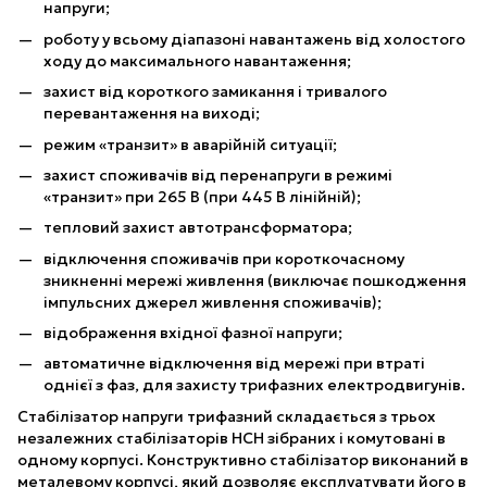
напруги;
роботу у всьому діапазоні навантажень від холостого
ходу до максимального навантаження;
захист від короткого замикання і тривалого
перевантаження на виході;
режим «транзит» в аварійній ситуації;
захист споживачів від перенапруги в режимі
«транзит» при 265 В (при 445 В лінійній);
тепловий захист автотрансформатора;
відключення споживачів при короткочасному
зникненні мережі живлення (виключає пошкодження
імпульсних джерел живлення споживачів);
відображення вхідної фазної напруги;
автоматичне відключення від мережі при втраті
однієї з фаз, для захисту трифазних електродвигунів.
Стабілізатор напруги трифазний складається з трьох
незалежних стабілізаторів НСН зібраних і комутовані в
одному корпусі. Конструктивно стабілізатор виконаний в
металевому корпусі, який дозволяє експлуатувати його в