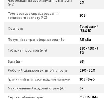
Час реакції на аварійну зміну напруги
20
(мс)
Температура спрацьовування
105
теплового захисту (°С)
Трифазний
Фазність
(380 В)
Потужність трансформатора кВа
7,5 кВа
310×430×9
Габаритні розміри (мм)
50
Вага (кг)
65
Робочий діапазон вхідної напруги
290÷520
Граничний діапазон вхідної напруги
105÷540
Максимальний вхідний струм (А)
37
Серія стабілізаторів
OPTIMUM+