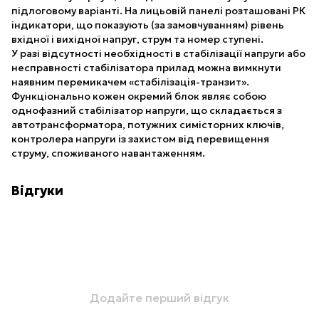
підлоговому варіанті. На лицьовій панелі розташовані РК
індикатори, що показують (за замовчуванням) рівень
вхідної і вихідної напруг, струм та номер ступені.
У разі відсутності необхідності в стабілізації напруги або
несправності стабілізатора прилад можна вимкнути
наявним перемикачем «стабілізація-транзит».
Функціонально кожен окремий блок являє собою
однофазний стабілізатор напруги, що складається з
автотрансформатора, потужних симісторних ключів,
контролера напруги із захистом від перевищення
струму, споживаного навантаженням.
Відгуки
Додайте перший відгук