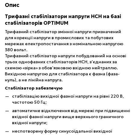
Опис
Трифазні стабілізатори напруги НСН на базі
стабілізаторів OPTIMUM
Трифазний стабілізатор змінної напруги призначений
для корекції напруги в промислових та побутових
мережах електропостачання з номінальною напругою
380 вольт.
Трифазний стабілізатор напруги побудований на основі
трьох однофазних стабілізаторів НСН, з’єднаних за
схемою «зірка» з обов’язковою вхідною нейтраллю.
Вихідною напругою для стабілізатора є фазна (фаза-
нуль), а не лінійна напруга.
Стабілізатор забезпечую
стабілізацію вихідної фазної напруги на рівні 220 В,
частотою 50 Гц;
автоматичне відключення від мережі при підвищенні
вхідної фазної напруги вище верхнього граничного
вхідної напруги;
неспотворену форму синусоїдальної вихідної