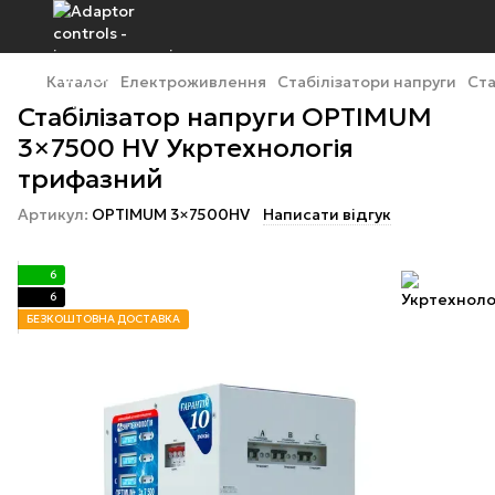
Каталог
Електроживлення
Стабілізатори напруги
Ста
Стабілізатор напруги OPTIMUM
3×7500 HV Укртехнологія
трифазний
Артикул:
OPTIMUM 3×7500HV
Написати відгук
6
6
БЕЗКОШТОВНА ДОСТАВКА