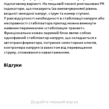
підлоговому варіанті. На лицьовій панелі розташовані РК
індикатори, що показують (за замовчуванням) рівень
вхідної і вихідної напруг, струм та номер ступені.
У разі відсутності необхідності в стабілізації напруги або
несправності стабілізатора прилад можна вимкнути
наявним перемикачем «стабілізація-транзит».
Функціонально кожен окремий блок являє собою
однофазний стабілізатор напруги, що складається з
автотрансформатора, потужних симісторних ключів,
контролера напруги із захистом від перевищення
струму, споживаного навантаженням.
Відгуки
Додайте перший відгук