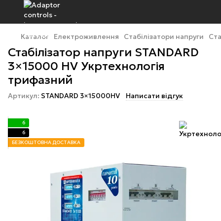
Каталог
Електроживлення
Стабілізатори напруги
Ста
Стабілізатор напруги STANDARD
3×15000 HV Укртехнологія
трифазний
Артикул:
STANDARD 3×15000HV
Написати відгук
6
6
БЕЗКОШТОВНА ДОСТАВКА