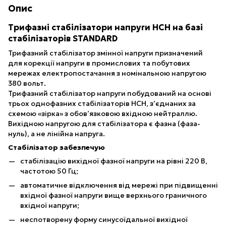
Опис
Трифазні стабілізатори напруги НСН на базі
стабілізаторів STANDARD
Трифазний стабілізатор змінної напруги призначений
для корекції напруги в промислових та побутових
мережах електропостачання з номінальною напругою
380 вольт.
Трифазний стабілізатор напруги побудований на основі
трьох однофазних стабілізаторів НСН, з’єднаних за
схемою «зірка» з обов’язковою вхідною нейтраллю.
Вихідною напругою для стабілізатора є фазна (фаза-
нуль), а не лінійна напруга.
Стабілізатор забезпечую
стабілізацію вихідної фазної напруги на рівні 220 В,
частотою 50 Гц;
автоматичне відключення від мережі при підвищенні
вхідної фазної напруги вище верхнього граничного
вхідної напруги;
неспотворену форму синусоїдальної вихідної