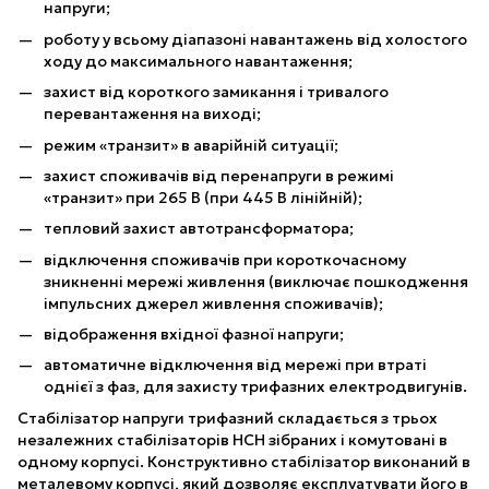
напруги;
роботу у всьому діапазоні навантажень від холостого
ходу до максимального навантаження;
захист від короткого замикання і тривалого
перевантаження на виході;
режим «транзит» в аварійній ситуації;
захист споживачів від перенапруги в режимі
«транзит» при 265 В (при 445 В лінійній);
тепловий захист автотрансформатора;
відключення споживачів при короткочасному
зникненні мережі живлення (виключає пошкодження
імпульсних джерел живлення споживачів);
відображення вхідної фазної напруги;
автоматичне відключення від мережі при втраті
однієї з фаз, для захисту трифазних електродвигунів.
Стабілізатор напруги трифазний складається з трьох
незалежних стабілізаторів НСН зібраних і комутовані в
одному корпусі. Конструктивно стабілізатор виконаний в
металевому корпусі, який дозволяє експлуатувати його в