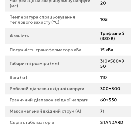
Час реакції на аварійну зміну напруги
20
(мс)
Температура спрацьовування
105
теплового захисту (°С)
Трифазний
Фазність
(380 В)
Потужність трансформатора кВа
15 кВа
310×580×9
Габаритні розміри (мм)
50
Вага (кг)
110
Робочий діапазон вхідної напруги
300÷500
Граничний діапазон вхідної напруги
60÷530
Максимальний вхідний струм (А)
71
Серія стабілізаторів
STANDARD