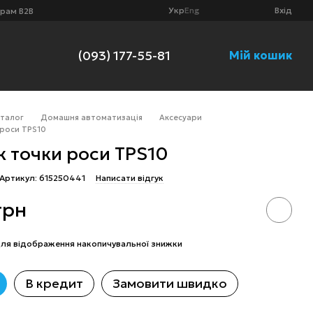
Укр
Eng
Вхід
рам B2B
(093) 177-55-81
Мій кошик
аталог
Домашня автоматизація
Аксесуари
 роси TPS10
 точки роси TPS10
Артикул: 615250441
Написати відгук
грн
ля відображення накопичувальної знижки
В кредит
Замовити швидко