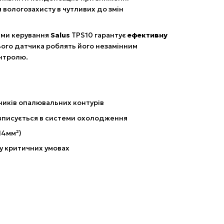
 вологозахисту в чутливих до змін
мами керування
Salus
TPS10 гарантує
ефективну
 цього датчика роблять його незамінним
онтролю.
ників опалювальних контурів
вписується в системи охолодження
14мм²)
у критичних умовах