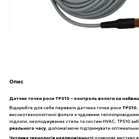
Опис
Датчик точки роси TPS10 – контроль вологи на найви
Відкрийте для себе переваги датчика точки роси
TPS10
,
високотехнологічної фольги з чудовими теплопровідним
підлоги, охолоджуваних стель та систем HVAC. TPS10 за
реального часу
, допомагаючи підтримувати оптимальний
Чутлива технологія надпровідності
дозволяє миттєво в