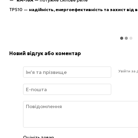
RM-16A
— потужне силове реле
TPS10 —
надійність, енергоефективність та захист від
Новий відгук або коментар
Увійти за
Оцініть товар