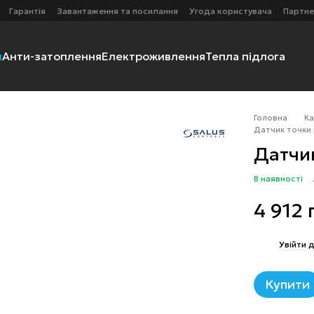
Гарантія
Завантаження та посилання
Угода користувача
Партне
я
Анти-затоплення
Електроживлення
Тепла підлога
Головна
К
Датчик точки
Датчик
В наявності
4 912 
%
Увійти
д
Купити