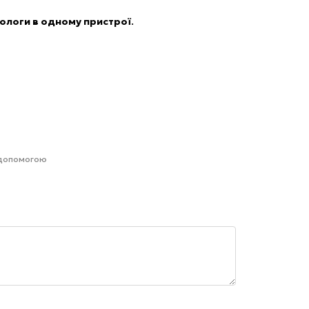
 вологи в одному пристрої
.
 допомогою