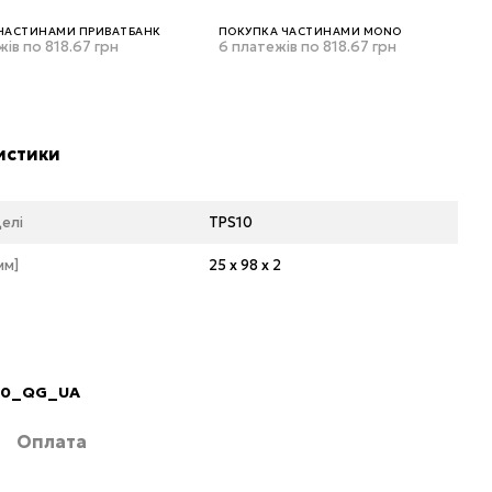
ЧАСТИНАМИ ПРИВАТБАНК
ПОКУПКА ЧАСТИНАМИ MONO
жів по 818.67 грн
6 платежів по 818.67 грн
истики
елі
TPS10
мм]
25 х 98 х 2
10_QG_UA
Б
Оплата