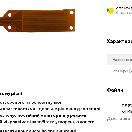
ОПЛАТА 
6 плате
Характер
Назва мод
Розміри [
Файли
щому рівні
 створеного на основі гнучкої
TPS
и властивостями. Ідеальне рішення для теплої
7.4 М
PDF
безпечує
постійний моніторинг у режимі
Доставка
 мікроклімат і запобігати утворенню вологи.
иявляти конденсацію при зниженні