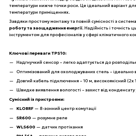
температури нижче точки роси. Це ідеальний варіант для
температури приміщеннях.
Завдяки простому монтажу та повній сумісності з систе
роботу та заощадження енергії
. Надійність і точність
інструментом для професіоналів у сфері кліматичного к
Ключові переваги TPS10:
Надгнучкий сенсор – легко адаптується до розподіль
Оптимізований для охолоджуваних стель – ідеально 
Довгий кабель підключення – 10 м, високоякісний (2x 
Швидке виявлення вологості – захист від конденсату 
Сумісний із пристроями:
KLO8RF
— 8-зонний центр комутації
SR600
— розумне реле
WLS600
— датчик протікання