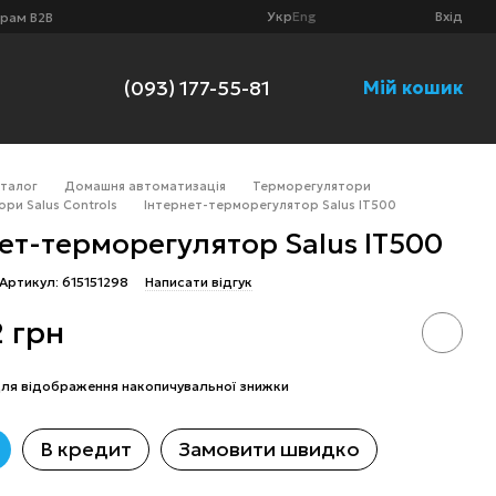
Укр
Eng
Вхід
рам B2B
(093) 177-55-81
Мій кошик
аталог
Домашня автоматизація
Терморегулятори
ри Salus Controls
Інтернет-терморегулятор Salus IT500
ет-терморегулятор Salus IT500
Артикул: 615151298
Написати відгук
2 грн
ля відображення накопичувальної знижки
В кредит
Замовити швидко