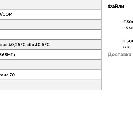
Файли
NO/COM
iT5
0.6 М
PDF
C
iT50
езис ±0,25°C або ±0,5°C
77 КБ
PDF
Доставка
 868МГц
нтена 70