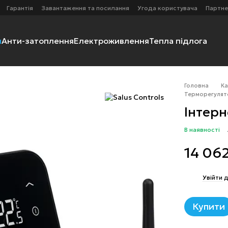
Гарантія
Завантаження та посилання
Угода користувача
Партне
я
Анти-затоплення
Електроживлення
Тепла підлога
Головна
К
Терморегулято
Інтерн
В наявності
14 06
%
Увійти
д
Купити