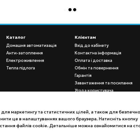
Каталог
Клієнтам
Домашня автоматизація
Вхід до кабінету
Анти-затоплення
Контактна інформація
Електроживлення
Оплата і доставка
Тепла підлога
Обмін та повернення
Гарантія
Завантаження та посилання
Угода користувача
Партнерам B2B
для маркетингу та статистичних цілей, а також для безпечно
Ми в соцмережах
інити це в налаштуваннях вашого браузера. Натисніть кнопку
стання файлів cookie. Детальніше можна ознайомитися на ст