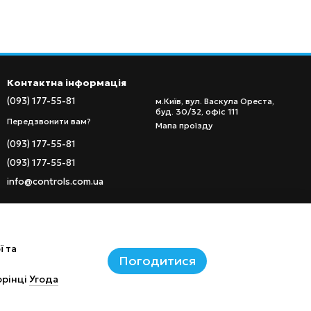
Контактна інформація
(093) 177-55-81
м.Київ, вул. Васкула Ореста,
буд. 30/32, офіс 111
Передзвонити вам?
Мапа проїзду
(093) 177-55-81
(093) 177-55-81
info@controls.com.ua
ї та
Погодитися
орінці
Угода