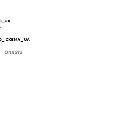
00_UA
Б
0_ СХЕМА_ UA
Оплата