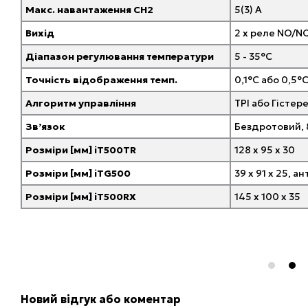
Макс. навантаження CH2
5(3) A
Вихід
2 x реле NO/
Діапазон регулювання температури
5 - 35°C
Точність відображення темп.
0,1°C або 0,5°
Алгоритм управління
TPI або Гістер
Зв’язок
Бездротовий,
Розміри [мм] iT500TR
128 x 95 x 30
Розміри [мм] iTG500
39 x 91 x 25, а
Розміри [мм] iT500RX
145 x 100 x 35
Новий відгук або коментар