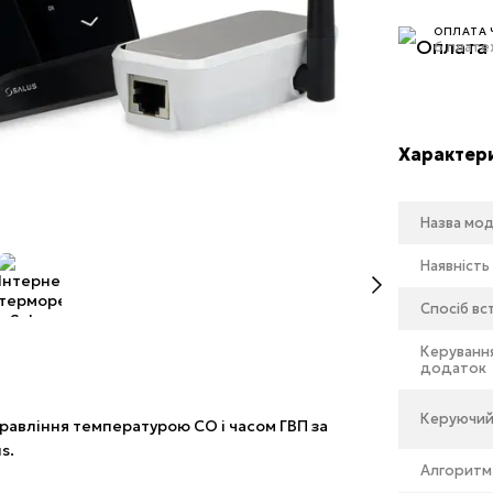
ОПЛАТА 
6 плате
Характер
Назва мод
Наявність
Спосіб в
Керуванн
додаток
Керуючий
равління температурою CO i часом ГВП за
s.
Алгоритм