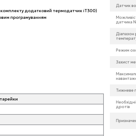
Датчик во
я комплекту додатковий термодатчик iT300)
асовим програмуванням
Можливіс
датчика 
Діапазон
температ
Режим о
Захист ме
Максимал
навантаже
Тижневе 
атарейки
Необхідні
дротів
Призначе