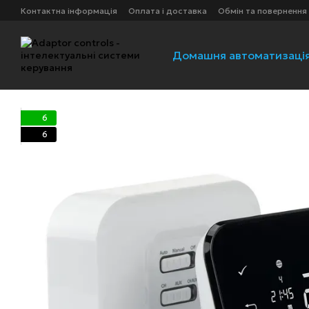
Перейти до основного контенту
Контактна інформація
Оплата і доставка
Обмін та повернення
Домашня автоматизаці
6
6