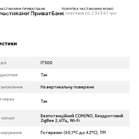
ЧАСТИНАМИ ПРИВАТБАНК
ПОКУПКА ЧАСТИНАМИ MONO
жів по 2 343.67 грн
6 платежів по 2 343.67 грн
истики
елі
IT500
 дисплея
Так
становлення
На вертикальну поверхню
я через
Так
Безпотенційний COM/NO, Бездротовий
 сигнал
ZigBee 2,4ГГц, Wi-Fi
 керування
Гістерезис (±0,1°C до ±2°C), TPI