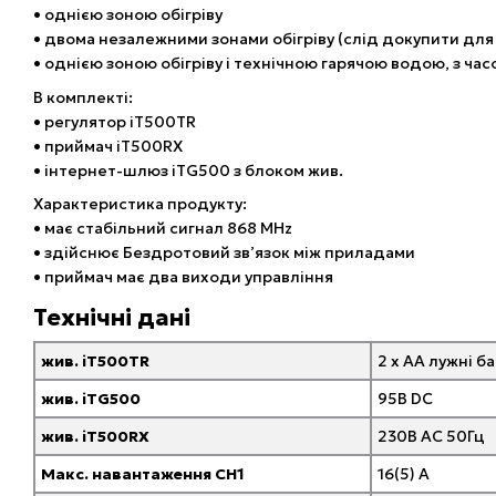
• однією зоною обігріву
• двома незалежними зонами обігріву (слід докупити дл
• однією зоною обігріву і технічною гарячою водою, з ч
В комплекті:
• регулятор iT500TR
• приймач iT500RX
• інтернет-шлюз iTG500 з блоком жив.
Характеристика продукту:
• має стабільний сигнал 868 MHz
• здійснює Бездротовий зв’язок між приладами
• приймач має два виходи управління
Технічні дані
жив. iT500TR
2 x AA лужні б
жив. iTG500
95В DC
жив. iT500RX
230В AC 50Гц
Макс. навантаження CH1
16(5) A