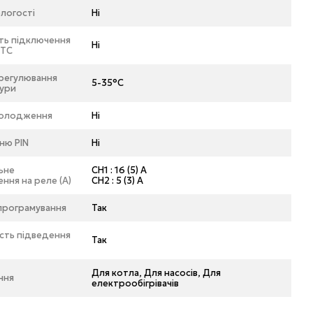
логості
Ні
ть підключення
Ні
NTC
 регулювання
5-35°C
ури
холодження
Ні
ню PIN
Ні
ьне
CH1 : 16 (5) A
ння на реле (А)
CH2 : 5 (3) A
програмування
Так
сть підведення
Так
Для котла, Для насосів, Для
ння
електрообігрівачів