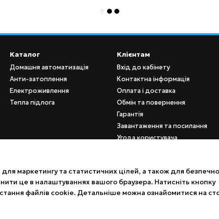
Каталог
Клієнтам
Домашня автоматизація
Вхід до кабінету
Анти-затоплення
Контактна інформація
Електроживлення
Оплата і доставка
Тепла підлога
Обмін та повернення
Гарантія
Завантаження та посилання
Угода користувача
Партнерам B2B
для маркетингу та статистичних цілей, а також для безпечно
Ми в соцмережах
інити це в налаштуваннях вашого браузера. Натисніть кнопку
стання файлів cookie. Детальніше можна ознайомитися на ст