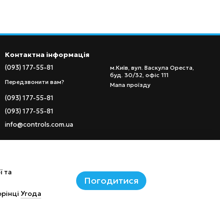
Контактна інформація
(093) 177-55-81
м.Київ, вул. Васкула Ореста,
буд. 30/32, офіс 111
Передзвонити вам?
Мапа проїзду
(093) 177-55-81
(093) 177-55-81
info@controls.com.ua
ї та
Погодитися
орінці
Угода