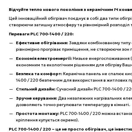
Відчуйте тепло нового покоління з керамічним ІЧ конв
Цей інноваційний обігрівач поєднує в собі два типи обігр
створюючи затишну атмосферу та рівномірний розподіл те
Переваги PLC 700-1400 / 220:
Ефективне обігрівання:
Завдяки комбінованому типу о
рівномірно прогріває приміщення, не створюючи зон п
Економія електроенергії:
Низьке енергоспоживання (7
економним та екологічним рішенням для обігріву Ваш
Безпека та комфорт:
Керамічна панель не спалює кис
1400 / 220 безпечним для використання в житлових пр
Стильний дизайн:
Сучасний дизайн PLC 700-1400 / 22
Зручне керування:
Два незалежних нагрівальних еле
дозволяють точно регулювати температуру в кімнаті.
Простота монтажу:
PLC 700-1400 / 220 можна встанов
кріплення купується окремо).
PLC 700-1400 / 220 – це не просто обігрівач, це інвест