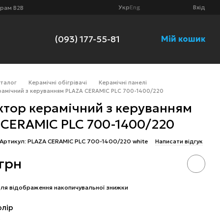
Укр
Eng
Вхід
рам B2B
(093) 177-55-81
Мій кошик
аталог
Керамічні обігрівачі
Керамічні панелі
амічний з керуванням PLAZA CERAMIC PLC 700-1400/220
ктор керамічний з керуванням
 CERAMIC PLC 700-1400/220
Артикул: PLAZA CERAMIC PLC 700-1400/220 white
Написати відгук
 грн
ля відображення накопичувальної знижки
олір