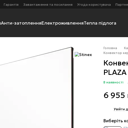
Гарантія
Завантаження та посилання
Угода користувача
Партне
я
Анти-затоплення
Електроживлення
Тепла підлога
Головна
К
Конвектор кер
Конве
PLAZA
В наявності
6 955
%
Увійти
д
Виберіть к