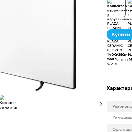
Купити
ПОКУПКА
6 платеж
Характер
Рекоменд
Споживана
Орієнтаці