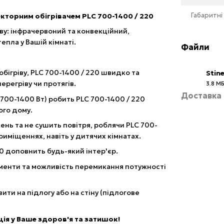
Габаритні
екторним обігрівачем PLC 700-1400 / 220
іву: інфрачервоний та конвекційний,
пла у Вашій кімнаті.
Файли
бігріву, PLC 700-1400 / 220 швидко та
Stin
ерегріву чи протягів.
3.8 М
PDF
Доставка
00-1400 Вт) робить PLC 700-1400 / 220
ого дому.
ень та не сушить повітря, роблячи PLC 700-
иміщеннях, навіть у дитячих кімнатах.
0 доповнить будь-який інтер'єр.
менти та можливість перемикання потужності
ити на підлогу або на стіну (підлогове
иція у Ваше здоров'я та затишок!