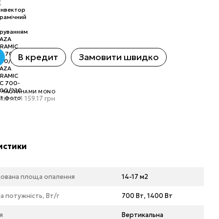
В кредит
Замовити швидко
 ЧАСТИНАМИ MONO
ів по 1 159.17 грн
истики
ована площа опалення
14-17 м2
 потужність, Вт/г
700 Вт, 1400 Вт
я
Вертикальна